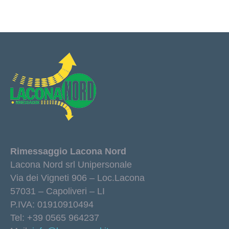
Rimessaggio Lacona Nord
Lacona Nord srl Unipersonale
Via dei Vigneti 906 – Loc.Lacona
57031 – Capoliveri – LI
P.IVA: 01910910494
Tel: +39 0565 964237