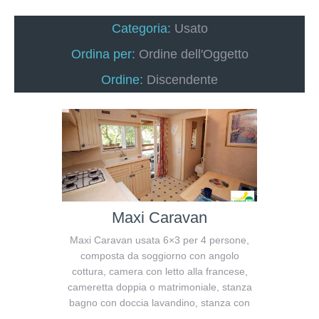
Categoria:
Usato
Ordina per:
Ordine dell'Oggetto
Ordine:
Discendente
Maxi Caravan
Maxi Caravan usata 6×3 per 4 persone,
composta da soggiorno con angolo
cottura, camera con letto alla francese,
cameretta doppia o matrimoniale, stanza
bagno con doccia lavandino, stanza con
bagno di servizio Wc – NO FRIGO. Siamo