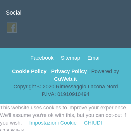
Social
Facebook
Sitemap
Email
Cookie Policy
-
Privacy Policy
| Powered by
CuWeb.it
Copyright © 2020 Rimessaggio Lacona Nord
P.IVA: 01910910494
This website uses cookies to improve your experience.
We'll assume you're ok with this, but you can opt-out if
you wish.
Impostazioni Cookie
CHIUDI
COOKIES